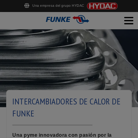
Una empresa del grupo HYDAC
Men
English
Deutsch
Français
Español
PRODUCTOS
SERVICIO AL CLIENTE
EMPRESA
EMPLEO
DESCARGAS
INTERCAMBIADORES DE CALOR DE
CONTACTO
FUNKE
Una pyme innovadora con pasión por la