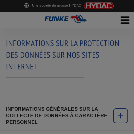
Une société du groupe HYDAC
Men
English
Deutsch
Français
Español
PRODUITS
INFORMATIONS SUR LA PROTECTION
SERVICE
DES DONNÉES SUR NOS SITES
INTERNET
SOCIÉTÉ
CARRIÈRE
TÉLÉCHARGEMENTS
CONTACT
INFORMATIONS GÉNÉRALES SUR LA
COLLECTE DE DONNÉES À CARACTÈRE
PERSONNEL