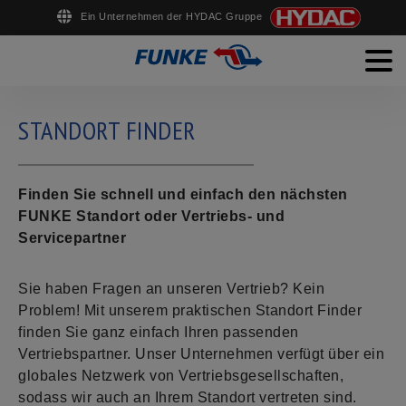
Ein Unternehmen der HYDAC Gruppe
Men
English
Deutsch
Français
Español
PRODUKTE
STANDORT FINDER
SERVICE
Finden Sie schnell und einfach den nächsten
UNTERNEHMEN
FUNKE Standort oder Vertriebs- und
KARRIERE
Servicepartner
DOWNLOADS
Sie haben Fragen an unseren Vertrieb? Kein
Problem! Mit unserem praktischen Standort Finder
KONTAKT
finden Sie ganz einfach Ihren passenden
Vertriebspartner. Unser Unternehmen verfügt über ein
globales Netzwerk von Vertriebsgesellschaften,
sodass wir auch an Ihrem Standort vertreten sind.