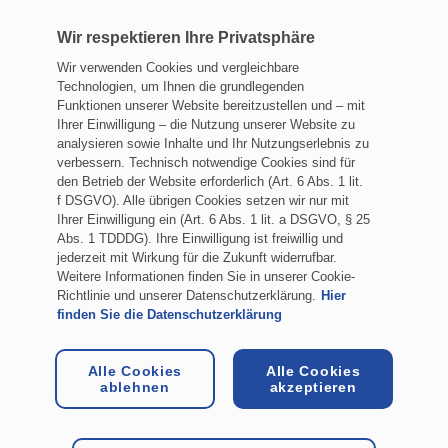
passen Sie Ihre Suche an, um den nächsten Standort
zu finden.
Wir respektieren Ihre Privatsphäre
Wir verwenden Cookies und vergleichbare
Technologien, um Ihnen die grundlegenden
Funktionen unserer Website bereitzustellen und – mit
Ihrer Einwilligung – die Nutzung unserer Website zu
Impressum
analysieren sowie Inhalte und Ihr Nutzungserlebnis zu
verbessern. Technisch notwendige Cookies sind für
Datenschutz
den Betrieb der Website erforderlich (Art. 6 Abs. 1 lit.
f DSGVO). Alle übrigen Cookies setzen wir nur mit
Allgemeine Geschäftsbedingungen
Ihrer Einwilligung ein (Art. 6 Abs. 1 lit. a DSGVO, § 25
Abs. 1 TDDDG). Ihre Einwilligung ist freiwillig und
Rechtliche Hinweise
jederzeit mit Wirkung für die Zukunft widerrufbar.
Cookie-Einstellungen
Weitere Informationen finden Sie in unserer Cookie-
Richtlinie und unserer Datenschutzerklärung.
Hier
finden Sie die Datenschutzerklärung
Ein Unternehmen der HYDAC Gruppe
Alle Cookies
Alle Cookies
ablehnen
akzeptieren