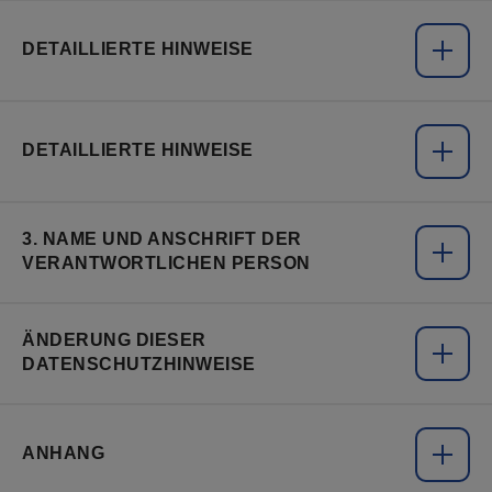
DETAILLIERTE HINWEISE
DETAILLIERTE HINWEISE
3. NAME UND ANSCHRIFT DER
VERANTWORTLICHEN PERSON
ÄNDERUNG DIESER
DATENSCHUTZHINWEISE
die Kategorien personenbezogener Daten, die Sie
uns aktiv zur Verfügung stellen (z. B. indem Sie Uns
ANHANG
eine E-Mail senden) und die Wir so zusätzlich zu