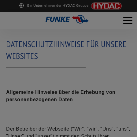
Ein Unternehmen der HYDAC Gruppe
Men
English
Deutsch
Français
Español
PRODUKTE
DATENSCHUTZHINWEISE FÜR UNSERE
SERVICE
WEBSITES
UNTERNEHMEN
KARRIERE
Allgemeine Hinweise über die Erhebung von
DOWNLOADS
personenbezogenen Daten
KONTAKT
Der Betreiber der Webseite ("Wir", "wir", "Uns", "uns",
"Unser" und "unser") nimmt den Schutz Ihrer